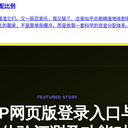
配比例
湿它们。又一局百家乐，我又输了。庄家似乎总能精准地收割我的
正的赢家，不是靠单局爆冷，而是依靠一套科学的资金分配体系