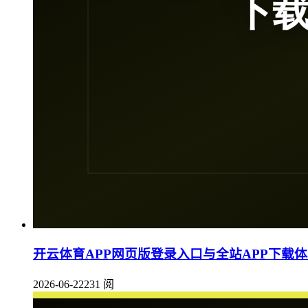
开云体育APP网页版登录入口与全站APP下载
2026-06-22
231 阅