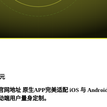
元
官网地址
原生APP完美适配 iOS 与 And
动端用户量身定制。