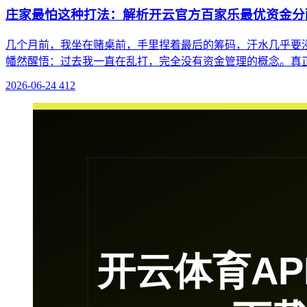
庄家最怕这种打法：解析开云官方百家乐最优资金分
几个月前，我坐在赌桌前，手里捏着最后的筹码，汗水几乎要浸
幡然醒悟：过去我一直在乱打，完全没有资金管理的概念。真
2026-06-24
412